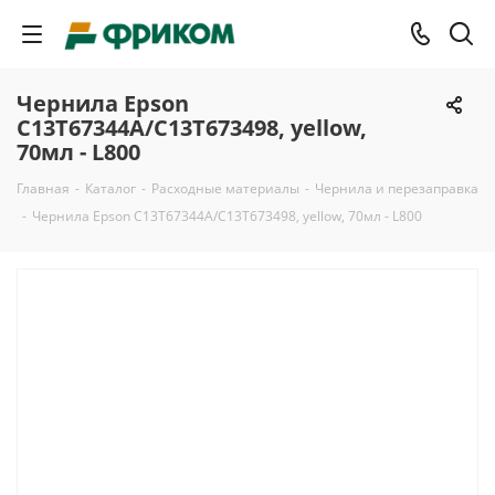
Чернила Epson
C13T67344A/C13T673498, yellow,
70мл - L800
Главная
-
Каталог
-
Расходные материалы
-
Чернила и перезаправка
-
Чернила Epson C13T67344A/C13T673498, yellow, 70мл - L800