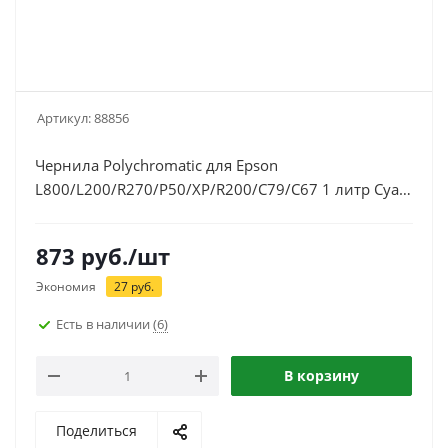
Артикул:
88856
Чернила Polychromatic для Epson
L800/L200/R270/P50/XP/R200/C79/C67 1 литр Cyan
водные
873
руб.
/шт
Экономия
27
руб.
Есть в наличии
(6)
В корзину
Поделиться