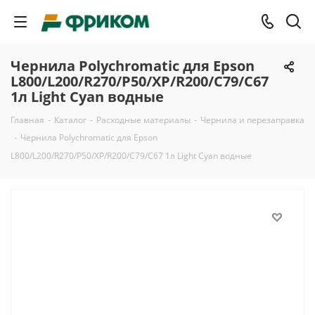
Чернила Polychromatic для Epson
L800/L200/R270/P50/XP/R200/C79/C67
1л Light Cyan водные
Главная
-
Каталог
-
Расходные материалы
-
Чернила и перезаправка
-
Чернила Polychromatic для Epson
L800/L200/R270/P50/XP/R200/C79/C67 1л Light Cyan водные