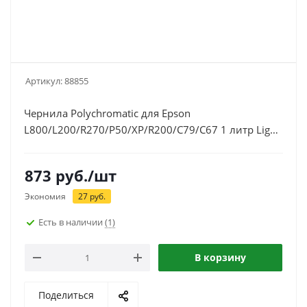
Артикул:
88855
Чернила Polychromatic для Epson
L800/L200/R270/P50/XP/R200/C79/C67 1 литр Light
Cyan водные
873
руб.
/шт
Экономия
27
руб.
Есть в наличии
(1)
В корзину
Поделиться