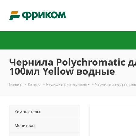
Чернила Polychromatic д
100мл Yellow водные
Главная
-
Каталог
-
Расходные материалы
-
Чернила и перезаправ
Компьютеры
Мониторы