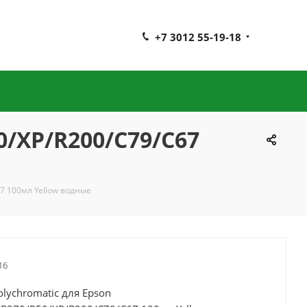
+7 3012 55-19-18
0/XP/R200/C79/C67
67 100мл Yellow водные
16
lychromatic для Epson