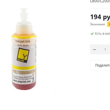
L800/L200
194
ру
Экономия
Есть в н
Поделит