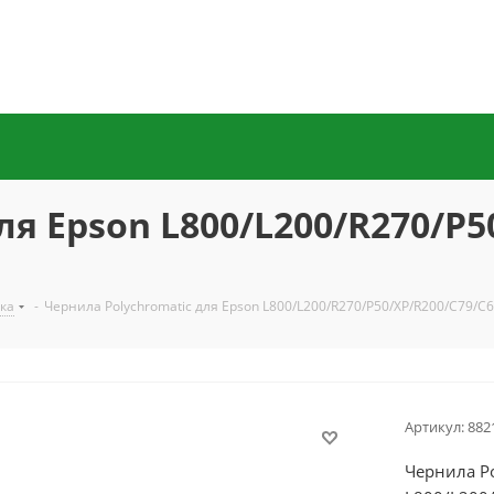
ля Epson L800/L200/R270/P5
ка
-
Чернила Polychromatic для Epson L800/L200/R270/P50/XP/R200/C79/C
Артикул:
882
Чернила Po