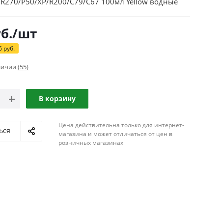
/R270/P50/XP/R200/C79/C67 100мл Yellow водные
б.
/шт
6
руб.
аличии
(55)
В корзину
Цена действительна только для интернет-
ься
магазина и может отличаться от цен в
розничных магазинах