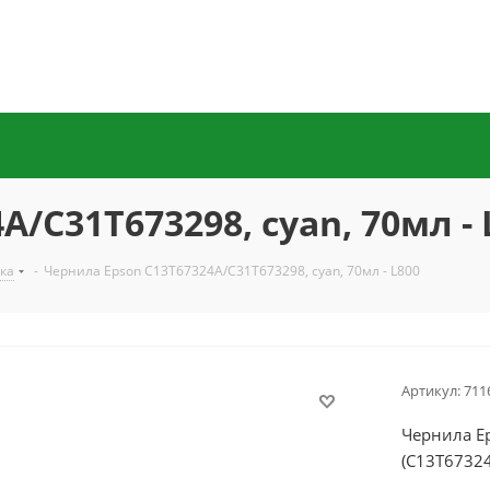
/C31T673298, cyan, 70мл - 
ка
-
Чернила Epson C13T67324A/C31T673298, cyan, 70мл - L800
Артикул:
711
Чернила E
(C13T6732