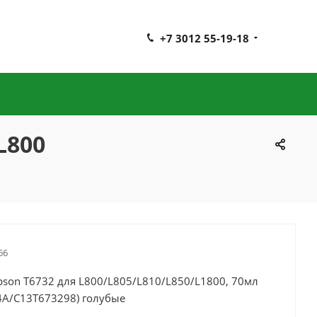
+7 3012 55-19-18
L800
66
pson T6732 для L800/L805/L810/L850/L1800, 70мл
4A/C13T673298) голубые