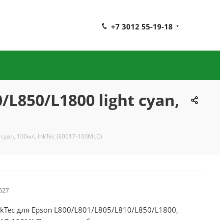
+7 3012 55-19-18
L850/L1800 light cyan,
cyan, 100мл, InkTec (E0017-100MLC)
627
kTec для Epson L800/L801/L805/L810/L850/L1800,