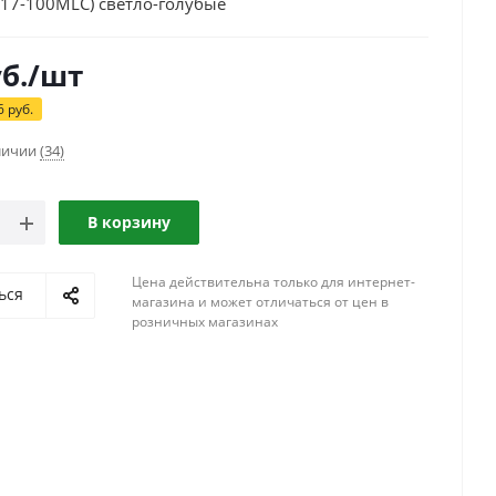
017-100MLC) светло-голубые
б.
/шт
6
руб.
аличии
(34)
В корзину
Цена действительна только для интернет-
ься
магазина и может отличаться от цен в
розничных магазинах