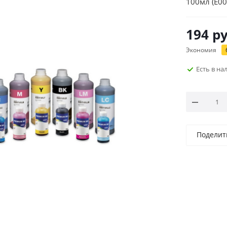
100мл (E0
194
ру
Экономия
Есть в н
Поделит