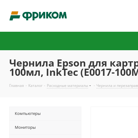
Чернила Epson для картри
100мл, InkTec (E0017-100
Главная
-
Каталог
-
Расходные материалы
-
Чернила и перезаправ
Компьютеры
Мониторы