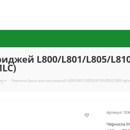
джей L800/L801/L805/L810/
MLC)
ка
-
Чернила Epson для картриджей L800/L801/L805/L810/L850/L1800 light 
Артикул:
103
Чернила In