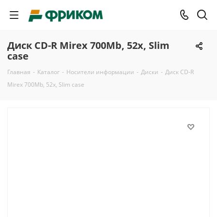
Диск CD-R Mirex 700Mb, 52x, Slim
case
Главная
-
Каталог
-
Носители информации
-
Диски
-
Диск CD-R
Mirex 700Mb, 52x, Slim case