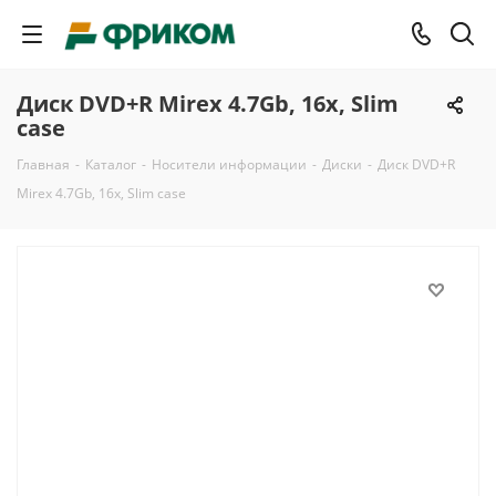
Диск DVD+R Mirex 4.7Gb, 16x, Slim
case
Главная
-
Каталог
-
Носители информации
-
Диски
-
Диск DVD+R
Mirex 4.7Gb, 16x, Slim case