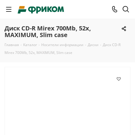
Диск CD-R Mirex 700Mb, 52x,
MAXIMUM, Slim case
Главная
-
Каталог
-
Носители информации
-
Диски
-
Диск CD-R
Mirex 700Mb, 52x, MAXIMUM, Slim case