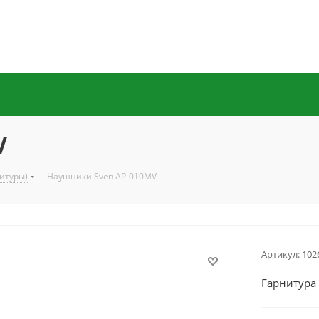
V
итуры)
-
Наушники Sven AP-010MV
Артикул:
102
Гарнитура