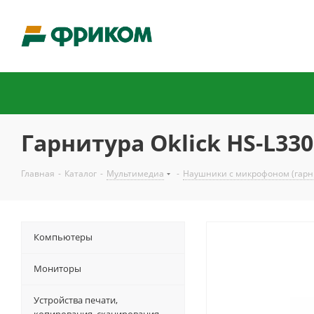
Гарнитура Oklick HS-L33
Главная
-
Каталог
-
Мультимедиа
-
Наушники с микрофоном (гарн
Компьютеры
Мониторы
Устройства печати,