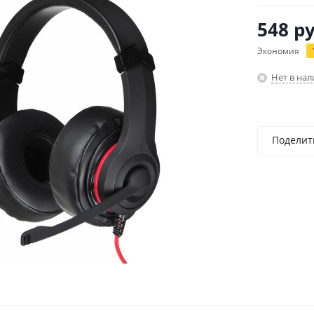
548
ру
Экономия
Нет в на
Поделит