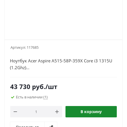
Артикул:
117685
Ноутбук Acer Aspire A515-58P-359X Core i3 1315U
(1.2Ghz)
8Gb/256PCISSDGb/noDVD/Int:UMA/Cam/BT/WiFi/50WHr/
1y/1.8kg/Gray/NoOS (NX.KHJER.001)
43 730
руб.
/шт
Есть в наличии
(1)
В корзину