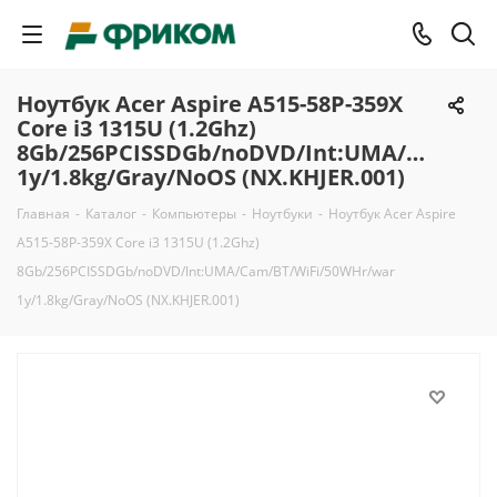
Ноутбук Acer Aspire A515-58P-359X
Core i3 1315U (1.2Ghz)
8Gb/256PCISSDGb/noDVD/Int:UMA/Cam/BT
1y/1.8kg/Gray/NoOS (NX.KHJER.001)
Главная
-
Каталог
-
Компьютеры
-
Ноутбуки
-
Ноутбук Acer Aspire
A515-58P-359X Core i3 1315U (1.2Ghz)
8Gb/256PCISSDGb/noDVD/Int:UMA/Cam/BT/WiFi/50WHr/war
1y/1.8kg/Gray/NoOS (NX.KHJER.001)