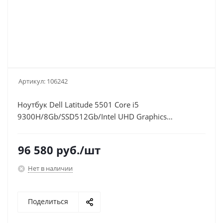
Артикул:
106242
Ноутбук Dell Latitude 5501 Core i5
9300H/8Gb/SSD512Gb/Intel UHD Graphics
630/15.6"/FHD (1920x1080)/Windows 10
Professional Single Language 64/silver/WiFi/BT/Cam
96 580
руб.
/шт
Нет в наличии
Поделиться