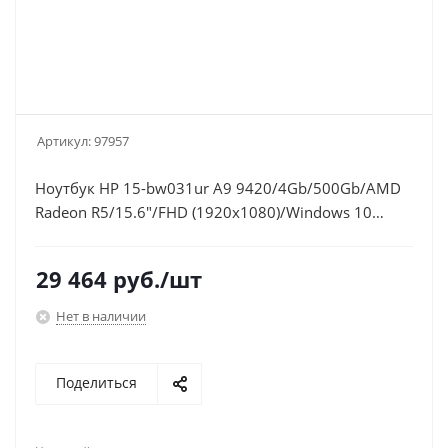
Артикул:
97957
Ноутбук HP 15-bw031ur A9 9420/4Gb/500Gb/AMD
Radeon R5/15.6"/FHD (1920x1080)/Windows 10
64/gold/WiFi/BT/Cam
29 464
руб.
/шт
Нет в наличии
Поделиться