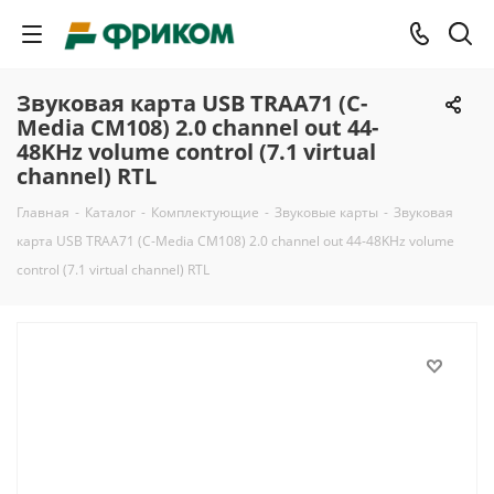
Звуковая карта USB TRAA71 (C-
Media CM108) 2.0 channel out 44-
48KHz volume control (7.1 virtual
channel) RTL
Главная
-
Каталог
-
Комплектующие
-
Звуковые карты
-
Звуковая
карта USB TRAA71 (C-Media CM108) 2.0 channel out 44-48KHz volume
control (7.1 virtual channel) RTL