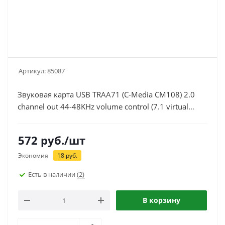
Артикул:
85087
Звуковая карта USB TRAA71 (C-Media CM108) 2.0
channel out 44-48KHz volume control (7.1 virtual
channel) RTL
572
руб.
/шт
Экономия
18
руб.
Есть в наличии
(2)
В корзину