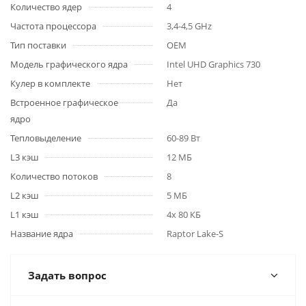
Количество ядер
4
Частота процессора
3,4-4,5 GHz
Тип поставки
OEM
Модель графического ядра
Intel UHD Graphics 730
Кулер в комплекте
Нет
Встроенное графическое
Да
ядро
Тепловыделение
60-89 Вт
L3 кэш
12 МБ
Количество потоков
8
L2 кэш
5 МБ
L1 кэш
4х 80 КБ
Название ядра
Raptor Lake-S
Задать вопрос