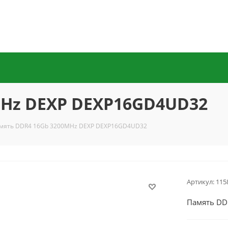
MHz DEXP DEXP16GD4UD32
мять DDR4 16Gb 3200MHz DEXP DEXP16GD4UD32
Артикул:
115
Память DD