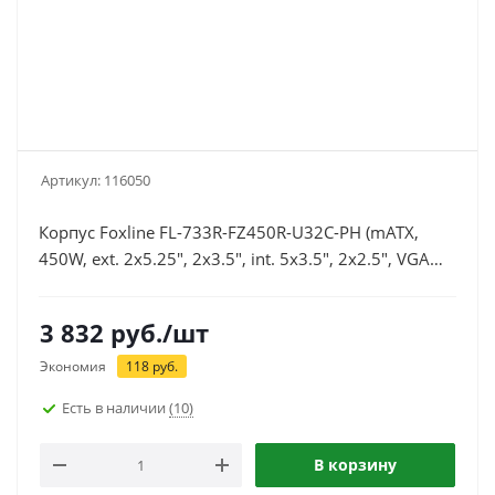
Артикул:
116050
Корпус Foxline FL-733R-FZ450R-U32C-PH (mATX,
450W, ext. 2x5.25", 2x3.5", int. 5x3.5", 2x2.5", VGA
320мм, CPU 140мм, 2xUSB 2.0, 2xUSB 3.0, Type-C
2.0), черный
3 832
руб.
/шт
Экономия
118
руб.
Есть в наличии
(10)
В корзину