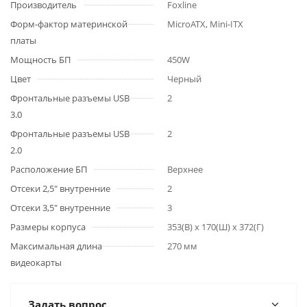
Производитель
Foxline
Форм-фактор материнской
MicroATX, Mini-ITX
платы
Мощность БП
450W
Цвет
Черный
Фронтальные разъемы USB
2
3.0
Фронтальные разъемы USB
2
2.0
Расположение БП
Верхнее
Отсеки 2,5" внутренние
2
Отсеки 3,5" внутренние
3
Размеры корпуса
353(В) x 170(Ш) x 372(Г)
Максимальная длина
270 мм
видеокарты
Задать вопрос