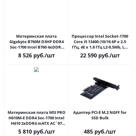
Материнская плата
Процессор Intel Socket-1700
Gigabyte B760M D3HP DDR4
Core i5 13400 (10/16 6P x 2.5
Soc-1700 Intel B760 4xDDR4
ГГц, 4E x 1.8 ГГц L2-9,5Mb, L3-
mATX AC`97 8ch(7.1) GbLAN
20Mb, Intel UHD Graphics
8 526
руб.
/шт
22 590
руб.
/шт
RAID+VGA+HDMI+DP
730, 7nm, 65W-148W)
Материнская плата MSI PRO
Адаптер PCI-E M.2 NGFF for
H610M-E DDR4 Soc-1700 Intel
SSD Bulk
H610 2xDDR4 mATX AC`97
8ch(7.1) GbLAN+VGA+HDMI
5 810
руб.
/шт
485
руб.
/шт