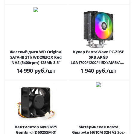
Жесткий диск WD Original
Кулер PentaWave PC-Z05E
SATA-III 2Tb WD20EFZX Red
SRB ARGB
NAS (5400rpm) 128Mb 3.5"
LGA1700/1200/115X/AM5/AM4
(TDP 235W, 120mm PWM LED
14 990
руб.
/шт
1 940
руб.
/шт
ARGB FAN, 5 Heatpipe 6мм,
600-1850RPM, 12-32.6dBa,
158mm)
Вентилятор 60x60x25
Материнская плата
Gembird (D6025SM-3)
Gigabyte H610M S2H V2 Soc-