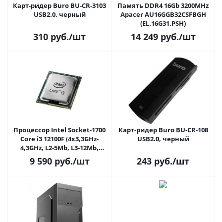
Карт-ридер Buro BU-CR-3103
Память DDR4 16Gb 3200MHz
USB2.0, черный
Apacer AU16GGB32CSFBGH
(EL.16G31.PSH)
310
руб.
/шт
14 249
руб.
/шт
Процессор Intel Socket-1700
Карт-ридер Buro BU-CR-108
Core i3 12100F (4x3,3GHz-
USB2.0, черный
4,3GHz, L2-5Mb, L3-12Mb,
7nm, 60W-89W)
9 590
руб.
/шт
243
руб.
/шт