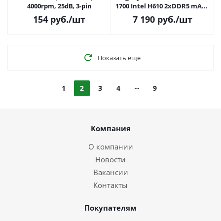
4000rpm, 25dB, 3-pin
1700 Intel H610 2xDDR5 mATX
AC`97 8ch(7.1)
154
руб.
/шт
7 190
руб.
/шт
GbLAN+VGA+HDMI+2*DP
Показать еще
1
2
3
4
9
Компания
О компании
Новости
Вакансии
Контакты
Покупателям