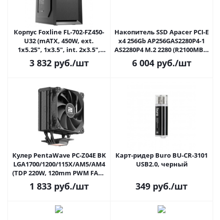
Корпус Foxline FL-702-FZ450-
Накопитель SSD Apacer PCI-E
U32 (mATX, 450W, ext.
x4 256Gb AP256GAS2280P4-1
1x5.25", 1x3.5", int. 2x3.5",
AS2280P4 M.2 2280 (R2100MB/s
3x2.5", VGA 320, CPU 145
/ W1300MB/s, 200 TBW)
3 832
руб.
/шт
6 004
руб.
/шт
2xUSB 3.0), черный
Кулер PentaWave PC-Z04E BK
Карт-ридер Buro BU-CR-3101
LGA1700/1200/115X/AM5/AM4
USB2.0, черный
(TDP 220W, 120mm PWM FAN,
4 Heatpipe 6мм, 600-
1 833
руб.
/шт
349
руб.
/шт
1850RPM, 12-32.6dBa, 158mm)