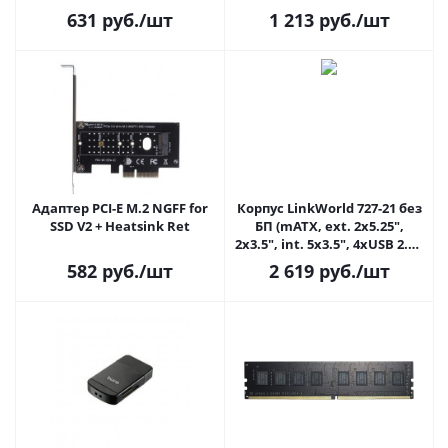
control (7.1 virtual channel)
631
руб.
/шт
1 213
руб.
/шт
oem
Адаптер PCI-E M.2 NGFF for
Корпус LinkWorld 727-21 без
SSD V2 + Heatsink Ret
БП (mATX, ext. 2x5.25",
2x3.5", int. 5x3.5", 4xUSB 2.0),
черный
582
руб.
/шт
2 619
руб.
/шт