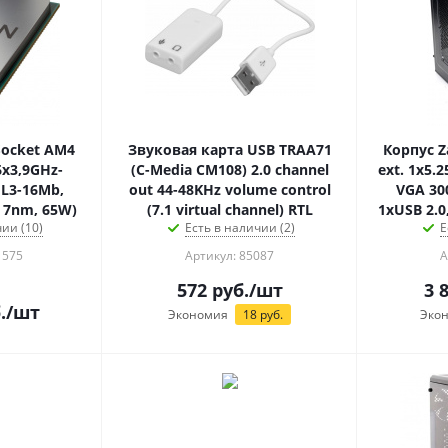
ocket AM4
Звуковая карта USB TRAA71
Корпус Z
6x3,9GHz-
(C-Media CM108) 2.0 channel
ext. 1x5.25
 L3-16Mb,
out 44-48KHz volume control
VGA 3
, 7nm, 65W)
(7.1 virtual channel) RTL
1xUSB 2.0
ии (10)
Есть в наличии (2)
Е
1575
Артикул: 85087
А
572
руб.
/шт
3 
.
/шт
Экономия
18
руб.
Эко