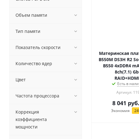
Объем памяти
Тип памяти
Показатель скорости
Материнская плат
B550M DS3H R2 S
Количество ядер
B550 4xDDR4 mA
8ch(7.1) G
RAID+HDM
Цвет
Есть в нали
Артикул: 11
Частота процессора
8 041
руб
Экономия
24
Коррекция
коэффициента
мощности