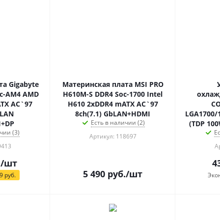
а Gigabyte
Материнская плата MSI PRO
oc-AM4 AMD
H610M-S DDR4 Soc-1700 Intel
охлаж
TX AC`97
H610 2xDDR4 mATX AC`97
CO
bLAN
8ch(7.1) GbLAN+HDMI
LGA1700/
Есть в наличии (2)
I+DP
(TDP 10
чии (3)
Е
Артикул: 118697
9413
А
.
/шт
4
5 490
руб.
/шт
9
руб.
Эко