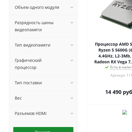
Объем одного модуля
Разрядность шины
видеопамяти
Процессор AMD S
Тип видеопамяти
Ryzen 5 5600G (
4,4GHz, L2-3Mb,
Графический
Radeon RX Vega 7
процессор
Есть в налич
Артикул: 11
Тип поставки
14 490
руб
Вес
Разъемов HDMI