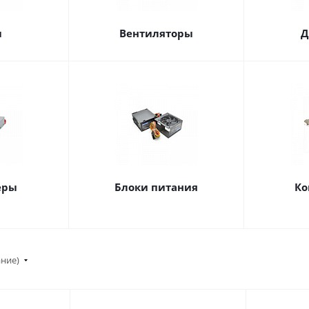
ы
Вентиляторы
Д
еры
Блоки питания
Ко
ание)