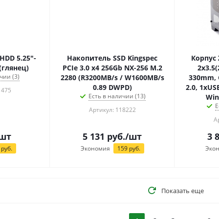
HDD 5.25"-
Накопитель SSD Kingspec
Корпус 
 (глянец)
PCIe 3.0 x4 256Gb NX-256 M.2
2x3.5(
чии (3)
2280 (R3200MB/s / W1600MB/s
330mm, 
0.89 DWPD)
2.0, 1xUS
1475
Есть в наличии (13)
Win
Е
Артикул: 118222
А
шт
5 131
руб.
/шт
3 
руб.
Экономия
159
руб.
Эко
Показать еще