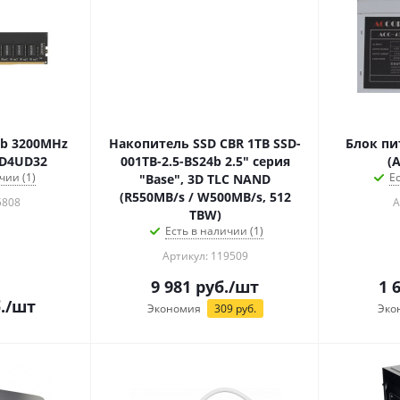
b 3200MHz
Накопитель SSD CBR 1TB SSD-
Блок пи
GD4UD32
001TB-2.5-BS24b 2.5" серия
(
чии (1)
Е
"Base", 3D TLC NAND
(R550MB/s / W500MB/s, 512
5808
А
TBW)
Есть в наличии (1)
Артикул: 119509
9 981
руб.
/шт
1 
.
/шт
Экономия
309
руб.
Эко