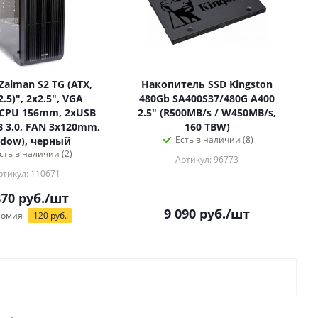
Zalman S2 TG (ATX,
Накопитель SSD Kingston
2.5)", 2x2.5", VGA
480Gb SA400S37/480G A400
CPU 156mm, 2xUSB
2.5" (R500MB/s / W450MB/s,
B 3.0, FAN 3x120mm,
160 TBW)
Есть в наличии (8)
dow), черный
сть в наличии (2)
Артикул: 96773
ртикул: 110671
870
руб.
/шт
9 090
руб.
/шт
номия
120
руб.