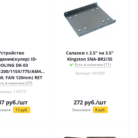
Устройство
Салазки с 2.5" на 3.5"
дения(кулер) ID-
Kingston SNA-BR2/35
Есть в наличии (11)
OLING DK-03
1200/115X/775/AM4/AM3/+/AM2/+/FM2/+/FM1
Артикул: 101059
0W, FAN 120mm) RET
сть в наличии (37)
ртикул: 114715
37
руб.
/шт
272
руб.
/шт
номия
13
руб.
Экономия
8
руб.