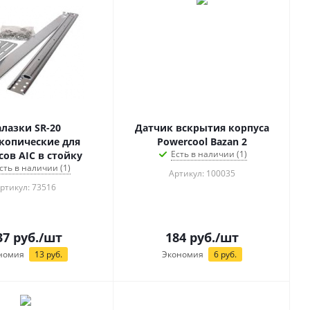
алазки SR-20
Датчик вскрытия корпуса
копические для
Powercool Bazan 2
Есть в наличии (1)
сов AIC в стойку
сть в наличии (1)
Артикул: 100035
ртикул: 73516
37
руб.
/шт
184
руб.
/шт
номия
13
руб.
Экономия
6
руб.