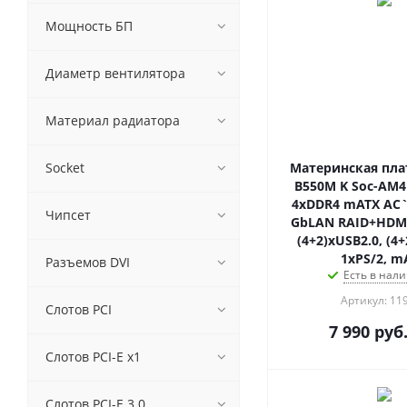
Мощность БП
Диаметр вентилятора
Материал радиатора
Socket
Материнская плат
B550M K Soc-AM4
4xDDR4 mATX AC`9
Чипсет
GbLAN RAID+HDM
(4+2)xUSB2.0, (4+
1xPS/2, m
Разъемов DVI
Есть в нали
Артикул: 11
Слотов PCI
7 990
руб
Слотов PCI-E x1
Слотов PCI-E 3.0