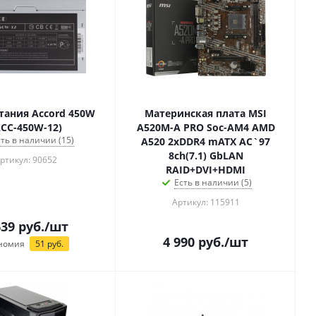
тания Accord 450W
Материнская плата MSI
ACC-450W-12)
A520M-A PRO Soc-AM4 AMD
сть в наличии (15)
A520 2xDDR4 mATX AC`97
8ch(7.1) GbLAN
ртикул: 90652
RAID+DVI+HDMI
Есть в наличии (5)
Артикул: 115911
639
руб.
/шт
4 990
руб.
/шт
номия
51
руб.