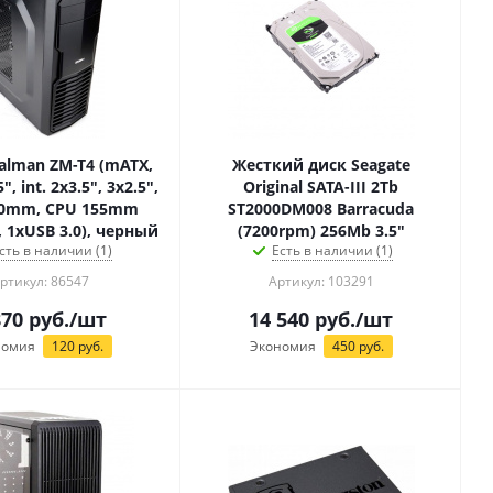
alman ZM-T4 (mATX,
Жесткий диск Seagate
", int. 2x3.5", 3x2.5",
Original SATA-III 2Tb
00mm, CPU 155mm
ST2000DM008 Barracuda
, 1xUSB 3.0), черный
(7200rpm) 256Mb 3.5"
сть в наличии (1)
Есть в наличии (1)
ртикул: 86547
Артикул: 103291
870
руб.
/шт
14 540
руб.
/шт
номия
120
руб.
Экономия
450
руб.