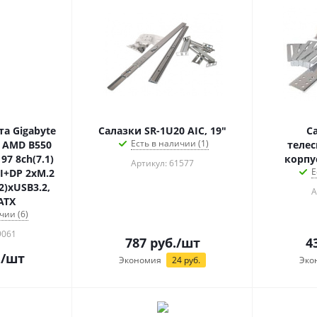
а Gigabyte
Салазки SR-1U20 AIC, 19"
С
Есть в наличии (1)
 AMD B550
телес
7 8ch(7.1)
корпу
Артикул: 61577
Е
I+DP 2xM.2
2)xUSB3.2,
А
ATX
чии (6)
9061
787
руб.
/шт
4
.
/шт
Экономия
24
руб.
Эко