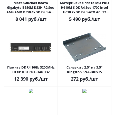
Материнская плата
Материнская плата MSI PRO
Gigabyte B550M DS3H R2 Soc-
H610M-S DDR4 Soc-1700 Intel
AM4 AMD B550 4xDDR4 mATX
H610 2xDDR4 mATX AC`97
AC`97 8ch(7.1) GbLAN
8ch(7.1) GbLAN+HDMI
8 041
руб.
/шт
5 490
руб.
/шт
RAID+HDMI+DP
Память DDR4 16Gb 3200MHz
Салазки с 2.5" на 3.5"
DEXP DEXP16GD4UD32
Kingston SNA-BR2/35
12 390
руб.
/шт
272
руб.
/шт