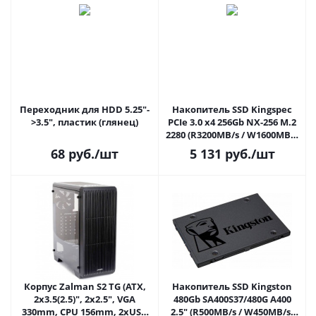
Переходник для HDD 5.25"-
Накопитель SSD Kingspec
>3.5", пластик (глянец)
PCIe 3.0 x4 256Gb NX-256 M.2
2280 (R3200MB/s / W1600MB/s
0.89 DWPD)
68
руб.
/шт
5 131
руб.
/шт
Корпус Zalman S2 TG (ATX,
Накопитель SSD Kingston
2x3.5(2.5)", 2x2.5", VGA
480Gb SA400S37/480G A400
330mm, CPU 156mm, 2xUSB
2.5" (R500MB/s / W450MB/s,