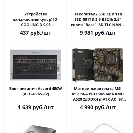
Устройство
Накопитель SSD CBR 1TB
охлаждения(кулер) ID-
SSD-001TB-2.5-BS24b 2.5"
COOLING DK-03
серия "Base", 3D TLC NAND
LGA1700/1200/115X/775/AM4/AM3/+/AM2/+/FM2/+/FM1
(R550MB/s / W500MB/s, 512
437
руб.
/шт
9 981
руб.
/шт
(TDP 100W, FAN 120mm) RET
TBW)
Блок питания Accord 450W
Материнская плата MSI
(ACC-450W-12)
A520M-A PRO Soc-AM4 AMD
A520 2xDDR4 mATX AC`97
8ch(7.1) GbLAN
1 639
руб.
/шт
4 990
руб.
/шт
RAID+DVI+HDMI