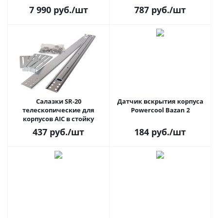
AC`97 8ch(7.1) GbLAN
7 990
руб.
/шт
787
руб.
/шт
RAID+HDMI+DP 2xM.2
(4+2)xUSB2.0, (4+2)xUSB3.2,
1xPS/2, mATX
Салазки SR-20
Датчик вскрытия корпуса
телескопические для
Powercool Bazan 2
корпусов AIC в стойку
437
руб.
/шт
184
руб.
/шт