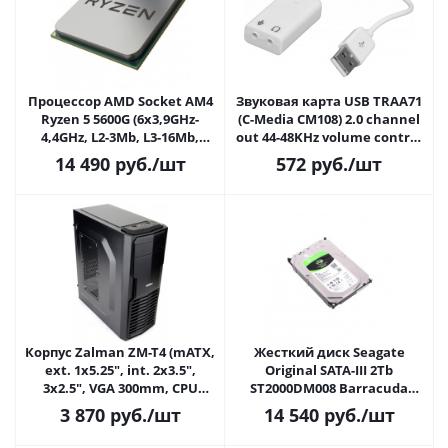
Процессор AMD Socket AM4
Звуковая карта USB TRAA71
Ryzen 5 5600G (6x3,9GHz-
(C-Media CM108) 2.0 channel
4,4GHz, L2-3Mb, L3-16Mb,
out 44-48KHz volume control
Radeon RX Vega 7, 7nm, 65W)
(7.1 virtual channel) RTL
14 490
руб.
/шт
572
руб.
/шт
Корпус Zalman ZM-T4 (mATX,
Жесткий диск Seagate
ext. 1x5.25", int. 2x3.5",
Original SATA-III 2Tb
3x2.5", VGA 300mm, CPU
ST2000DM008 Barracuda
155mm 1xUSB 2.0, 1xUSB 3.0),
(7200rpm) 256Mb 3.5"
3 870
руб.
/шт
14 540
руб.
/шт
черный