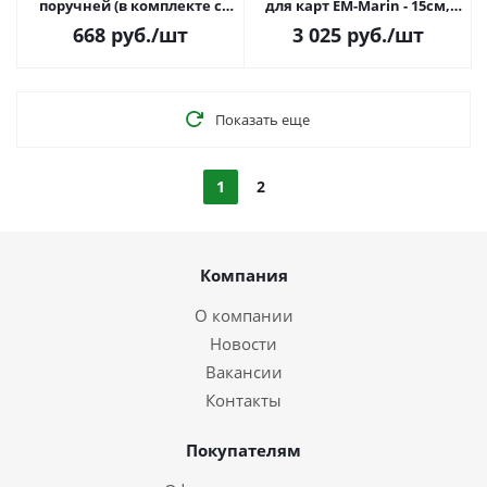
поручней (в комплекте с
для карт EM-Marin - 15см,
крепежом и поворотной
для карт Ангстрем - 10см,
668
руб.
/шт
3 025
руб.
/шт
частью) пластик, черный
всепогодный
цвет
Показать еще
1
2
Компания
О компании
Новости
Вакансии
Контакты
Покупателям