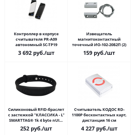
Контроллер в корпусе
Извещатель
считывателя PR-A09
магнитоконтактный
автономный SC-TP19
точечный ИО-102-20Б2П (2)
3 692
руб.
/шт
159
руб.
/шт
Силиконовый RFID-браслет
Считыватель КОДОС RD-
с застежкой "КЛАССИКА - L"
1100P бесконтактных карт,
SMARTTAG® 1k 4 byte nUID,
дистанция 16 см
цвет черный
252
руб.
/шт
4 227
руб.
/шт