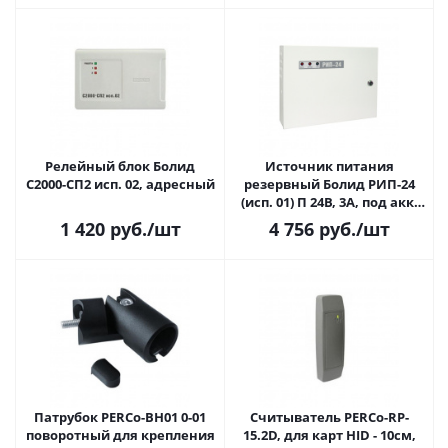
Релейный блок Болид
Источник питания
С2000-СП2 исп. 02, адресный
резервный Болид РИП-24
(исп. 01) П 24В, 3А, под акк.
7Ач - 2 шт.
1 420
руб.
/шт
4 756
руб.
/шт
Патрубок PERCo-BH01 0-01
Считыватель PERCo-RP-
поворотный для крепления
15.2D, для карт HID - 10см,