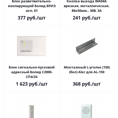
Блок разветвительно-
Кнопка выхода WA04A
изолирующий Болид БРИЗ
врезная, металлическая,
исп. 01
86х50мм., 36В, 3А
377
руб.
/шт
241
руб.
/шт
Блок сигнально-пусковой
Монтажный L-уголок (150)
адресный Болид С2000-
(бел) Aler для AL-150
СП4/24
1 623
руб.
/шт
368
руб.
/шт