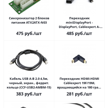
Синхронизатор 2 блоков
Переходник
питания ATX2ATX-N03
miniDisplayPort -
DisplayPort, Cablexpert A-
mDPM-DPF-001, 20M/20F,
475
руб.
/шт
485
руб.
/шт
длина 10см, черный
Кабель USB A-B 2.0 4,5м,
Переходник HDMI-HDMI
черный, экран., феррит.
Cablexpert 19F/19M,
кольцо (CCF-USB2-AMBM-15)
вращающийся на 180 град,
золотые разъемы
383
руб.
/шт
281
руб.
/шт