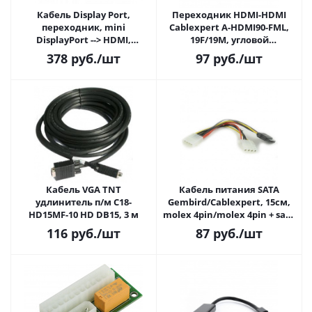
Кабель Display Port,
Переходник HDMI-HDMI
переходник, mini
Cablexpert A-HDMI90-FML,
DisplayPort --> HDMI,
19F/19M, угловой
Telecom (TA6055)
соединитель 90 градусов,
378
руб.
/шт
97
руб.
/шт
золотые разъемы
Кабель VGA TNT
Кабель питания SATA
удлинитель п/м C18-
Gembird/Cablexpert, 15см,
HD15MF-10 HD DB15, 3 м
molex 4pin/molex 4pin + sata
15pin, на 2 устр.
116
руб.
/шт
87
руб.
/шт