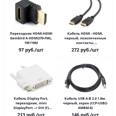
Переходник HDMI-HDMI
Кабель HDMI - HDMI,
Gembird A-HDMI270-FML,
черный, позолоченные
19F/19M
контакты,
экранированный, 1.8м, v1.4,
97
руб.
/шт
272
руб.
/шт
19M/19M (CC-HDMI4-6)
Кабель Display Port,
Кабель USB A-B 2.0 1.8м,
переходник, mini
черный, экран (CCP-USB2-
DisplayPort --> DVI (F)
AMBM-6)
Telecom (TA6050)
213
руб.
/шт
146
руб.
/шт