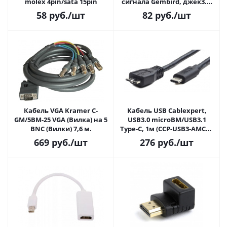
molex 4pin/sata 15pin
сигнала Gembird, джек3.5-
>2х джек3.5 5м, черный
58
руб.
/шт
82
руб.
/шт
Кабель VGA Kramer C-
Кабель USB Cablexpert,
GM/5BM-25 VGA (Вилка) на 5
USB3.0 microBM/USB3.1
BNC (Вилки) 7,6 м.
Type-C, 1м (CCP-USB3-AMCM-
6)
669
руб.
/шт
276
руб.
/шт