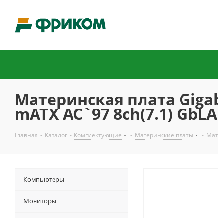
Материнская плата Giga
mATX AC`97 8ch(7.1) Gb
Главная
-
Каталог
-
Комплектующие
-
Материнские платы
-
Мат
Компьютеры
Мониторы