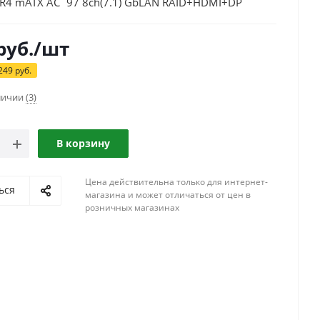
R4 mATX AC`97 8ch(7.1) GbLAN RAID+HDMI+DP
руб.
/шт
249
руб.
аличии
(3)
В корзину
Цена действительна только для интернет-
ься
магазина и может отличаться от цен в
розничных магазинах