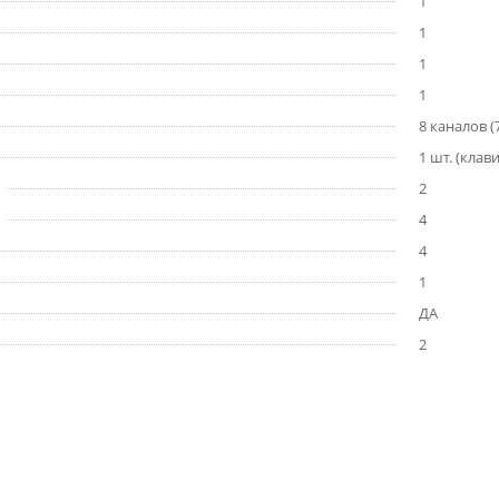
1
1
1
1
8 каналов (7
1 шт. (кла
2
4
4
1
ДА
2