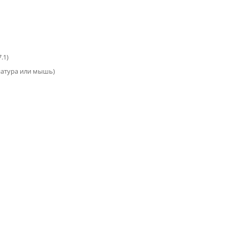
.1)
виатура или мышь)