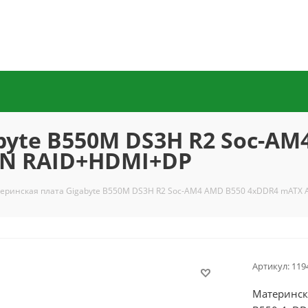
byte B550M DS3H R2 Soc-AM
LAN RAID+HDMI+DP
еринская плата Gigabyte B550M DS3H R2 Soc-AM4 AMD B550 4xDDR4 mATX 
Артикул:
119
Материнск