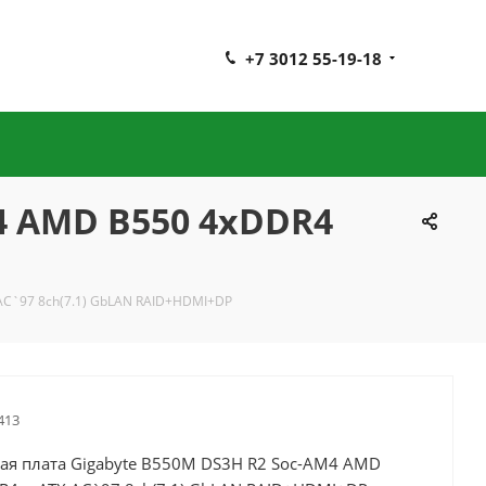
+7 3012 55-19-18
4 AMD B550 4xDDR4
AC`97 8ch(7.1) GbLAN RAID+HDMI+DP
413
ая плата Gigabyte B550M DS3H R2 Soc-AM4 AMD