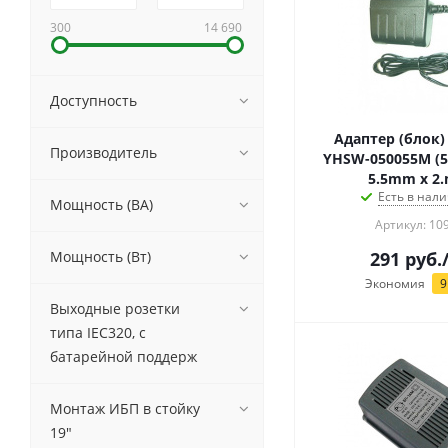
300
14 690
Доступность
Адаптер (блок)
Производитель
YHSW-050055M (5
5.5mm x 2
Есть в нали
Мощность (ВА)
Артикул: 10
Мощность (Вт)
291
руб.
Экономия
9
Выходные розетки
типа IEC320, с
батарейной поддерж
Монтаж ИБП в стойку
19"