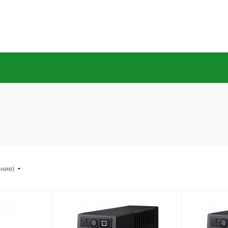
ание)