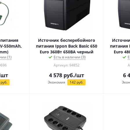
 питания
Источник бесперебойного
Источни
V-550mAh,
питания Ippon Back Basic 650
питания I
.mm)
Euro 360Вт 650ВА черный
Euro 4
чии (1)
Есть в наличии (3)
Е
9696
Артикул: 94852
А
/шт
4 578
руб.
/шт
6 
руб.
Экономия
142
руб.
Эко