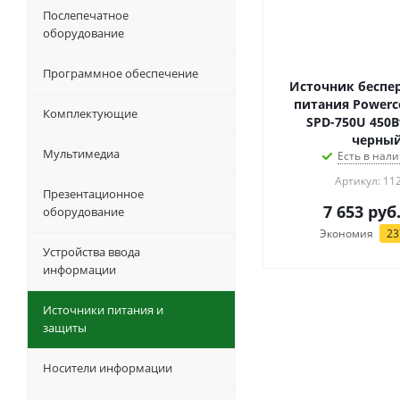
Послепечатное
оборудование
Программное обеспечение
Источник беспе
питания Powerc
Комплектующие
SPD-750U 450В
черны
Мультимедиа
Есть в нали
Артикул: 11
Презентационное
7 653
руб
оборудование
Экономия
23
Устройства ввода
информации
Источники питания и
защиты
Носители информации