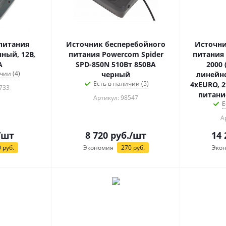
питания
Источник бесперебойного
Источни
ный, 12В,
питания Powercom Spider
питания 
А
SPD-850N 510Вт 850ВА
2000 
чии (4)
черный
линейн
Есть в наличии (5)
4xEURO, 
733
питание
Артикул: 98547
Е
А
/шт
8 720
руб.
/шт
14 
0
руб.
Экономия
270
руб.
Эко