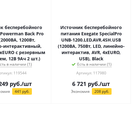
к бесперебойного
Источник бесперебойного
Powerman Back Pro
питания Exegate SpecialPro
(2000ВА, 1200Вт,
UNB-1200.LED.AVR.4SH.USB
о-интерактивный,
(1200ВА, 750Вт, LED, линейно-
2xEURO с резервным
интерактив, AVR, 4xEURO,
м, 12В 9Ач 2 шт.)
USB), Black
сть в наличии (1)
Есть в наличии (1)
ртикул: 119544
Артикул: 117980
249
руб.
/шт
6 721
руб.
/шт
номия
441
руб.
Экономия
208
руб.