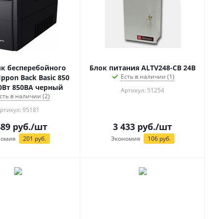
к бесперебойного
Блок питания ALTV248-CB 24В
Есть в наличии (1)
ppon Back Basic 850
80Вт 850ВА черный
Артикул: 51254
сть в наличии (2)
ртикул: 95181
489
руб.
/шт
3 433
руб.
/шт
номия
201
руб.
Экономия
106
руб.