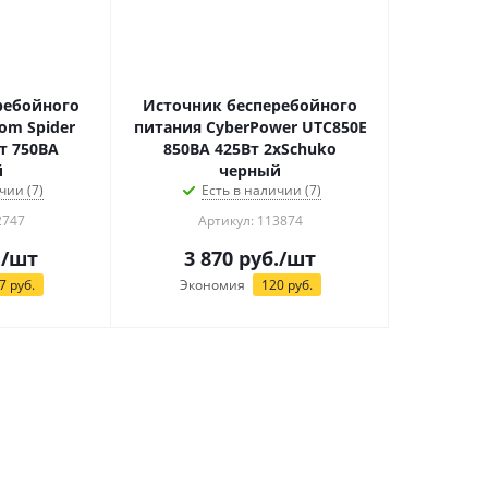
ребойного
Источник бесперебойного
om Spider
питания CyberPower UTC850E
т 750ВА
850ВА 425Вт 2xSchuko
й
черный
чии (7)
Есть в наличии (7)
2747
Артикул: 113874
.
/шт
3 870
руб.
/шт
7
руб.
Экономия
120
руб.