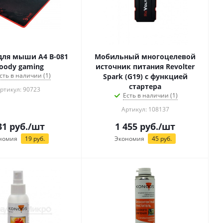
для мыши A4 B-081
Мобильный многоцелевой
loody gaming
источник питания Revolter
сть в наличии (1)
Spark (G19) с функцией
стартера
ртикул: 90723
Есть в наличии (1)
Артикул: 108137
31
руб.
/шт
1 455
руб.
/шт
номия
19
руб.
Экономия
45
руб.