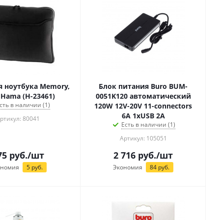
я ноутбука Memory,
Блок питания Buro BUM-
 Hama (H-23461)
0051K120 автоматический
сть в наличии (1)
120W 12V-20V 11-connectors
6A 1xUSB 2A
ртикул: 80041
Есть в наличии (1)
Артикул: 105051
75
руб.
/шт
2 716
руб.
/шт
ономия
5
руб.
Экономия
84
руб.