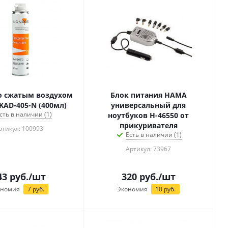
о сжатым воздухом
Блок питания HAMA
KAD-405-N (400мл)
универсальный для
сть в наличии (1)
ноутбуков H-46550 от
прикуривателя
ртикул: 100993
Есть в наличии (1)
Артикул: 73967
43
руб.
/шт
320
руб.
/шт
ономия
7
руб.
Экономия
10
руб.