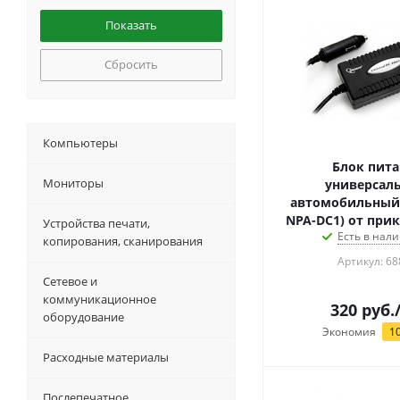
Сбросить
Компьютеры
Блок пита
Мониторы
универсал
автомобильный 
NPA-DC1) от при
Устройства печати,
Есть в нали
копирования, сканирования
Артикул: 68
Сетевое и
коммуникационное
320
руб.
оборудование
Экономия
1
Расходные материалы
Послепечатное