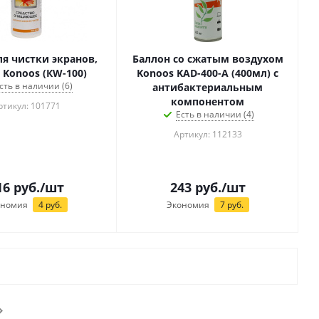
ля чистки экранов,
Баллон со сжатым воздухом
 Konoos (КW-100)
Konoos KAD-400-А (400мл) с
сть в наличии (6)
антибактериальным
компонентом
ртикул: 101771
Есть в наличии (4)
Артикул: 112133
16
руб.
/шт
243
руб.
/шт
ономия
4
руб.
Экономия
7
руб.