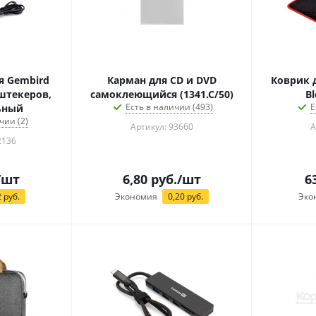
я Gembird
Карман для CD и DVD
Коврик 
 штекеров,
самоклеющийся (1341.С/50)
B
Есть в наличии (493)
Е
ьный
чии (2)
Артикул: 93660
А
2136
/шт
6,80
руб.
/шт
6
2
руб.
Экономия
0,20
руб.
Эко