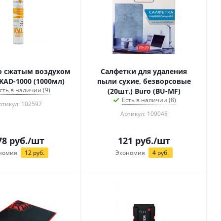
о сжатым воздухом
Салфетки для удаления
KAD-1000 (1000мл)
пыли сухие, безворсовые
сть в наличии (9)
(20шт.) Buro (BU-MF)
Есть в наличии (8)
ртикул: 102597
Артикул: 109048
78
руб.
/шт
121
руб.
/шт
номия
12
руб.
Экономия
4
руб.