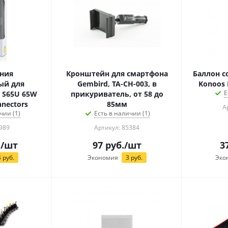
ния
Кронштейн для смартфона
Баллон с
ый для
Gembird, TA-CH-003, в
Konoos 
Е
65U 65W
прикуриватель, от 58 до
nnectors
85мм
А
чии (1)
Есть в наличии (1)
989
Артикул: 85384
.
/шт
97
руб.
/шт
3
4
руб.
Экономия
3
руб.
Эко