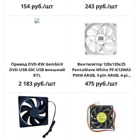
гидродин.подшипник, 4pin,
154
руб.
/шт
243
руб.
/шт
провод 30см
Привод DVD-RW Gembird
Вентилятор 120x120x25
DVD-USB-03C USB внешний
PentaWave White PF-K12WAS
RTL
PWM ARGB, 3-pin ARGB, 4-pin
PWM, 600-1700rpm, 72,6CFM,
2 183
руб.
/шт
475
руб.
/шт
29.6dBA, белый