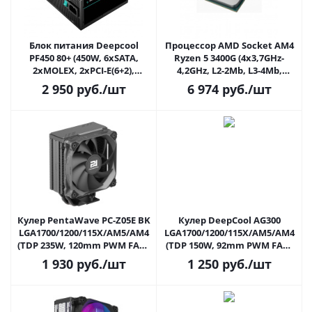
Блок питания Deepcool
Процессор AMD Socket AM4
PF450 80+ (450W, 6xSATA,
Ryzen 5 3400G (4x3,7GHz-
2xMOLEX, 2xPCI-E(6+2),
4,2GHz, L2-2Mb, L3-4Mb,
120mm, APFC, 80+)
Radeon RX Vega 11, 12nm,
2 950
руб.
/шт
6 974
руб.
/шт
65W)
Кулер PentaWave PC-Z05E BK
Кулер DeepCool AG300
LGA1700/1200/115X/AM5/AM4
LGA1700/1200/115X/AM5/AM4
(TDP 235W, 120mm PWM FAN,
(TDP 150W, 92mm PWM FAN,
5 Heatpipe 6мм, 600-
3 Heatpipe 6мм, 500-
1 930
руб.
/шт
1 250
руб.
/шт
1850RPM, 12-32.6dBa, 158mm)
3050RPM, 30.5dBa, 129mm)