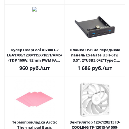
2000RPM, 31.2dBa, 55mm)
Кулер DeepCool AG300 G2
Планка USB на переднюю
LGA1700/1200/115X/1851/AM5/AM4
панель ExeGate U3H-619,
(TDP 160W, 92mm PWM FAN,
3,5", 2*USB3.0+2*TypeC,
3 Heatpipe 6мм, 500-
черная, металл,
960
руб.
/шт
1 686
руб.
/шт
2300RPM, 24.59 - 31dBa,
подсоединение к мат.
125mm) (R-AG300-BKAMMG2)
плате
Термопрокладка Arctic
Вентилятор 120x120x15 ID-
Thermal pad Basic
COOLING TF-12015-W 500-