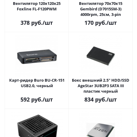
Вентилятор 120х120х25
Вентилятор 70x70x15
Foxline FL-F120PWM
Gembird (D7015SM-3)
4000rpm, 25см, 3-pin
378
руб.
/шт
170
руб.
/шт
Карт-ридер Buro BU-CR-151
Бокс внешний 2.5" HDD/SSD
USB2.0, черный
AgeStar 3UB2P3 SATA III
пластик черный
592
руб.
/шт
834
руб.
/шт