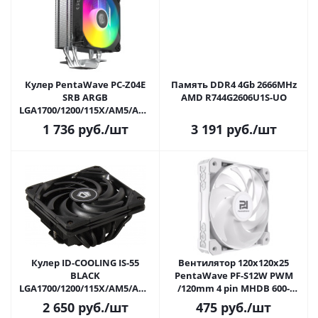
Кулер PentaWave PC-Z04E
Память DDR4 4Gb 2666MHz
SRB ARGB
AMD R744G2606U1S-UO
LGA1700/1200/115X/AM5/AM4
(TDP 220W, 120mm PWM LED
1 736
руб.
/шт
3 191
руб.
/шт
ARGB FAN, 4 Heatpipe 6мм,
600-1850RPM, 12-32.6dBa,
158mm)
Кулер ID-COOLING IS-55
Вентилятор 120x120x25
BLACK
PentaWave PF-S12W PWM
LGA1700/1200/115X/AM5/AM4
/120mm 4 pin MHDB 600-
(TDP 125W, 120mm PWM FAN,
1950rpm 69,5CFM 29.7dBA /
2 650
руб.
/шт
475
руб.
/шт
5 Heatpipe 6мм, 500-
White