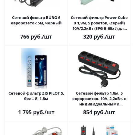
Сетевой фильтр BURO 6
Сетевой фильтр Power Cube
евророзеток 5м, черный
B 1,9м, 5 розеток, (серый)
10А/2,2кВт (SPG-B-6Ext) для
ИБП
766
руб.
/шт
320
руб.
/шт
Сетевой фильтр ZIS PILOT S,
Сетевой фильтр 1,8м, 5
белый, 1.8м
евророзеток, 10А, 2,2кВт, с
индивидуальными
выключателями, черный,
1 795
руб.
/шт
854
руб.
/шт
Buro 500SH-1.8-SW-B 1.8м