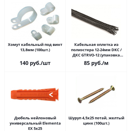
Хомут кабельный под винт
Кабельная оплетка из
13,8мм (100шт.)
полиэстера 12-24мм DKC /
ДКС GTRVO-12 (упаковка
100м)
140
руб.
/шт
85
руб.
/м
Дюбель нейлоновый
Шуруп 4,5х25 потай, желтый
универсальный Elementa
цинк (100шт.)
EX 5x25