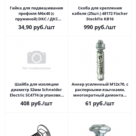
Гайка для подвешивания
Скоба для крепления
профиля М6x40 (с
кабеля (25шт.) 48172 Fischer
пружиной) DKC / ДКС
SteckFix KB16
CM150600 (34138)
34,90
руб.
/шт
990
руб.
/шт
Шайба для изоляции
Анкер усиленный М12x70, с
диаметр 32мм Schneider
распорными язычками,
Electric SC4774 (в упаковке
многократный демонтаж
20штук)
DKC / ДКС CM451275
408
руб.
/шт
61
руб.
/шт