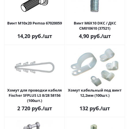
Винт M10х20 Pemsa 67020059
Винт M6X10 DKC / ДКС
CM010610 (37521)
14,20
руб.
/шт
4,90
руб.
/шт
Хомут для проводки кабеля
Хомут кабельный под винт
Fischer SFPLUS LS 8/28 58156
12,2мм (100шт.)
(100шт.)
2 720
руб.
/шт
132
руб.
/шт