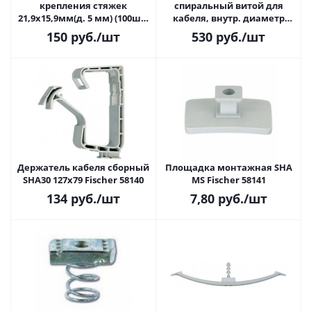
крепления стяжек
спиральный витой для
21,9х15,9мм(д. 5 мм) (100шт)
кабеля, внутр. диаметр
TM-3S10C
20мм (10m)
150
руб.
/шт
530
руб.
/шт
Держатель кабеля сборный
Площадка монтажная SHA
SHA30 127x79 Fischer 58140
MS Fischer 58141
134
руб.
/шт
7,80
руб.
/шт