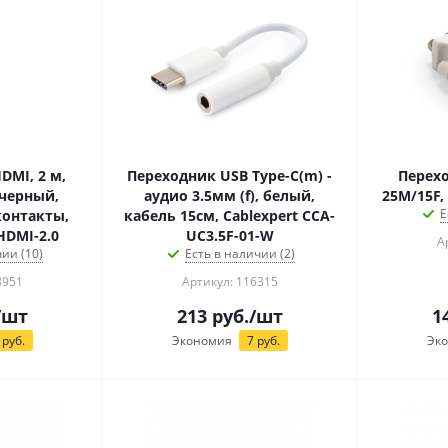
, 2 м,
Переходник USB Type-C(m) -
Перехо
 черный,
аудио 3.5мм (f), белый,
25M/15F,
Е
контакты,
кабель 15см, Cablexpert CCA-
HDMI-2.0
UC3.5F-01-W
А
ии (10)
Есть в наличии (2)
8951
Артикул: 116315
/шт
213
руб.
/шт
1
руб.
Экономия
7
руб.
Эк