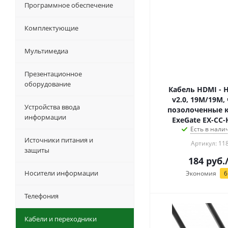
Программное обеспечение
Комплектующие
Мультимедиа
Презентационное
оборудование
Кабель HDMI - HDMI
v2.0, 19M/19M,
Устройства ввода
позолоченные 
информации
ExeGate EX-CC-
Есть в налич
Источники питания и
Артикул: 11
защиты
184
руб.
Носители информации
Экономия
6
Телефония
Кабели и переходники