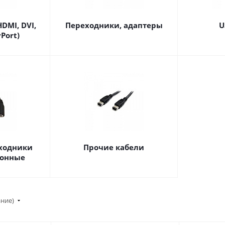
DMI, DVI,
Переходники, адаптеры
U
Port)
еходники
Прочие кабели
фонные
ание)