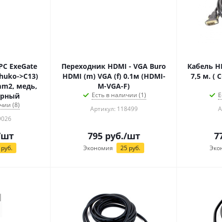
PC ExeGate
Переходник HDMI - VGA Buro
Кабель HDM
chuko->C13)
HDMI (m) VGA (f) 0.1м (HDMI-
7,5 м. (
mm2, медь,
M-VGA-F)
Есть в наличии (1)
Е
черный
чии (8)
Артикул: 118499
А
9026
/шт
795
руб.
/шт
7
руб.
Экономия
25
руб.
Эко