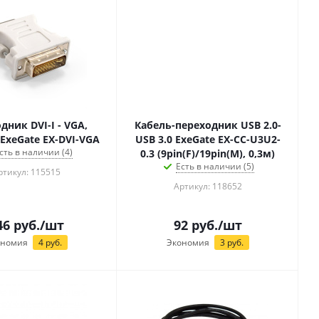
дник DVI-I - VGA,
Кабель-переходник USB 2.0-
 ExeGate EX-DVI-VGA
USB 3.0 ExeGate EX-CC-U3U2-
сть в наличии (4)
0.3 (9pin(F)/19pin(M), 0,3м)
Есть в наличии (5)
ртикул: 115515
Артикул: 118652
46
руб.
/шт
92
руб.
/шт
ономия
4
руб.
Экономия
3
руб.