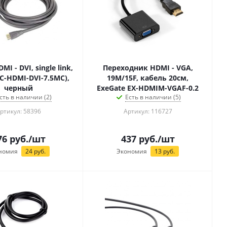
I - DVI, single link,
Переходник HDMI - VGA,
 CC-HDMI-DVI-7.5MC),
19M/15F, кабель 20см,
черный
ExeGate EX-HDMIM-VGAF-0.2
сть в наличии (2)
Есть в наличии (5)
ртикул: 58396
Артикул: 116727
76
руб.
/шт
437
руб.
/шт
номия
24
руб.
Экономия
13
руб.