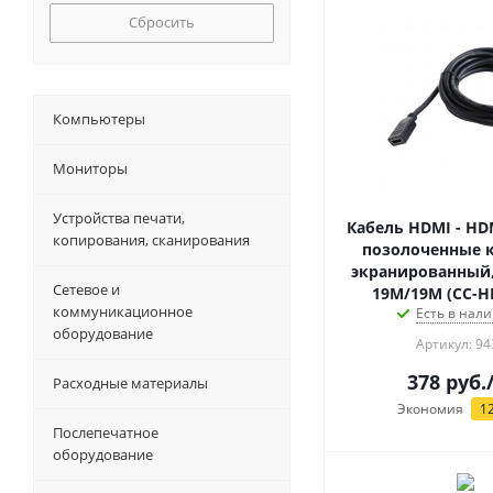
Сбросить
Компьютеры
Мониторы
Устройства печати,
Кабель HDMI - HD
копирования, сканирования
позолоченные 
экранированный, 1.8м, v2.
Сетевое и
19M/19M (CC-H
коммуникационное
Есть в нали
оборудование
Артикул: 94
378
руб.
Расходные материалы
Экономия
1
Послепечатное
оборудование