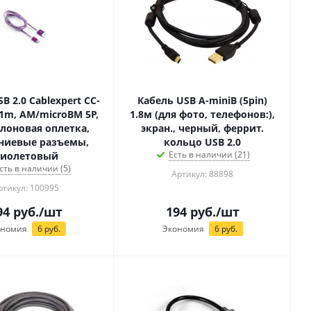
B 2.0 Cablexpert CC-
Кабель USB A-miniB (5pin)
m, AM/microBM 5P,
1.8м (для фото, телефонов:),
йлоновая оплетка,
экран., черный, феррит.
ниевые разъемы,
кольцо USB 2.0
Есть в наличии (21)
иолетовый
сть в наличии (5)
Артикул: 88898
ртикул: 100995
94
руб.
/шт
194
руб.
/шт
ономия
6
руб.
Экономия
6
руб.