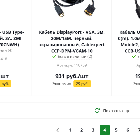
- USB Type-
Кабель DisplayPort - VGA, 3м,
Кабель U
20M/15M, черный,
C(m), 1.0м, черный, 3А, QC3.0,
L70CNWH)
экранированный, Cablexpert
Mobile2,
чии (4)
CCP-DPM-VGAM-10
CCB-U
Есть в наличии (2)
Е
6418
Артикул: 116759
А
/шт
931
руб.
/шт
1
2
руб.
Экономия
29
руб.
Эк
Показать еще
1
2
3
4
5
6