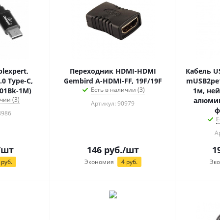
lexpert,
Переходник HDMI-HDMI
Кабель US
0 Type-C,
Gembird A-HDMI-FF, 19F/19F
mUSB2pe1
Есть в наличии (3)
C01Bk-1M)
1м, не
чии (3)
алюми
Артикул: 90979
ф
8986
Е
А
/шт
146
руб.
/шт
1
руб.
Экономия
4
руб.
Эк