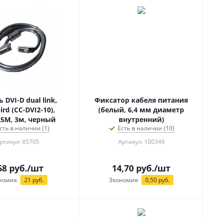
 DVI-D dual link,
Фиксатор кабеля питания
rd (CC-DVI2-10),
(белый, 6,4 мм диаметр
5M, 3м, черный
внутренний)
сть в наличии (1)
Есть в наличии (10)
ртикул: 85705
Артикул: 100349
68
руб.
/шт
14,70
руб.
/шт
номия
21
руб.
Экономия
0,50
руб.