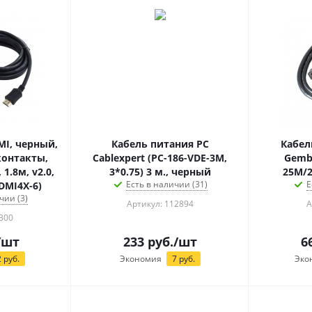
MI, черный,
Кабель питания PC
Кабель
контакты,
Cablexpert (PC-186-VDE-3M,
Gembi
0,
3*0.75) 3 м., черный
25M/2
Есть в наличии (31)
Е
DMI4X-6)
чии (3)
Артикул: 112894
А
300
/шт
233
руб.
/шт
6
2
руб.
Экономия
7
руб.
Эко