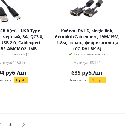
SB A(m) - USB Type-
Кабель DVI-D, single link,
Gembird/Cablexpert, 19M/19M,
 USB 2.0, Cablexpert
1.8м, экран., феррит.кольца
SB2-AMCMO2-1MB
(CC-DVI-BK-6)
сть в наличии (2)
Есть в наличии (7)
ртикул: 116318
Артикул: 90974
94
руб.
/шт
635
руб.
/шт
ономия
6
руб.
Экономия
20
руб.
7
8