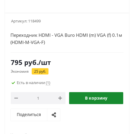
Артикул:
118499
Переходник HDMI - VGA Buro HDMI (m) VGA (f) 0.1м
(HDMI-M-VGA-F)
795
руб.
/шт
Экономия
25
руб.
Есть в наличии
(1)
В корзину
Поделиться