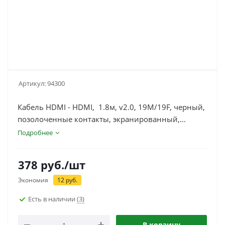
Артикул:
94300
Кабель HDMI - HDMI, 1.8м, v2.0, 19M/19F, черный,
позолоченные контакты, экранированный,
удлинитель, Cablexpert CC-HDMI4X-6
Подробнее
378
руб.
/шт
Экономия
12
руб.
Есть в наличии
(3)
В корзину