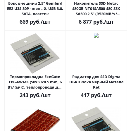
Бокс внешний 2.5" Gembird
Накопитель SSD Netac
EE2-U3S-30P, черный, USB 3.0,
480GB NT01SA500-480-S3X
SATA, пластик
SA500 2.5" (R520MB/s /
W450MB/s, 240 TBW)
669
руб.
/шт
6 877
руб.
/шт
Термопрокладка ExeGate
Радиатор для SSD Digma
EPG-6WMK (50x50x0.5 mm, 6
DGRDRM2A черный металл
Вт/ (м•К), теплопроводящая
Ret
клейкая двухсторонняя)
243
руб.
/шт
417
руб.
/шт