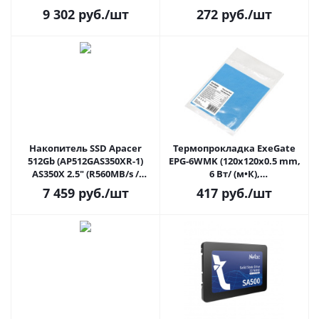
9 302
руб.
/шт
272
руб.
/шт
Накопитель SSD Apacer
Термопрокладка ExeGate
512Gb (AP512GAS350XR-1)
EPG-6WMK (120x120x0.5 mm,
AS350X 2.5" (R560MB/s /
6 Вт/ (м•К),
W540MB/s, 320 TBW)
теплопроводящая клейкая
7 459
руб.
/шт
417
руб.
/шт
двухсторонняя)