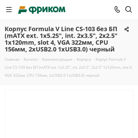
Корпус Formula V Line CS-103 без БП
(mATX ext. 1x5.25", int. 2x3.5", 2x2.5"
1x120mm, slot 4, VGA 322мм, CPU
156мм, 2xUSB2.0 1xUSB3.0) черный
Главная
-
Каталог
-
Комплектующие
-
Корпуса
-
Корпус Formula V
Line CS-103 без БП (mATX ext. 1x5.25", int. 2x3.5", 2x2.5" 1x120mm, slot 4,
VGA 322мм, CPU 156мм, 2xUSB2.0 1xUSB3.0) черный