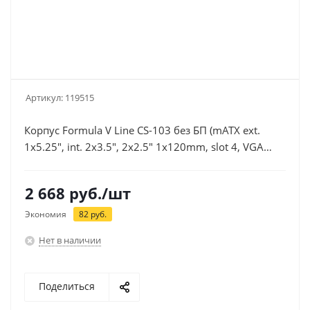
Артикул:
119515
Корпус Formula V Line CS-103 без БП (mATX ext.
1x5.25", int. 2x3.5", 2x2.5" 1x120mm, slot 4, VGA
322мм, CPU 156мм, 2xUSB2.0 1xUSB3.0) черный
2 668
руб.
/шт
Экономия
82
руб.
Нет в наличии
Поделиться