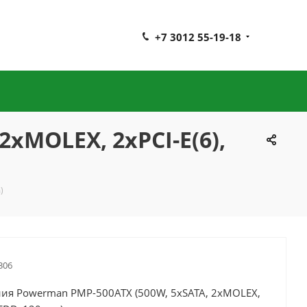
+7 3012 55-19-18
xMOLEX, 2xPCI-E(6),
)
306
ния Powerman PMP-500ATX (500W, 5xSATA, 2xMOLEX,