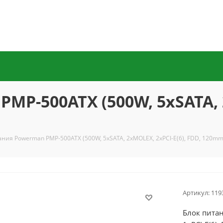
MP-500ATX (500W, 5xSATA, 2
ания Powerman PMP-500ATX (500W, 5xSATA, 2xMOLEX, 2xPCI-E(6), FDD, 120mm
Артикул:
119
Блок пита