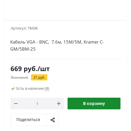
Артикул:
78436
Кабель VGA - BNC, 7.6м, 15M/5M, Kramer C-
GM/5BM-25
669
руб.
/шт
Экономия
21
руб.
Есть в наличии
(8)
В корзину
Поделиться