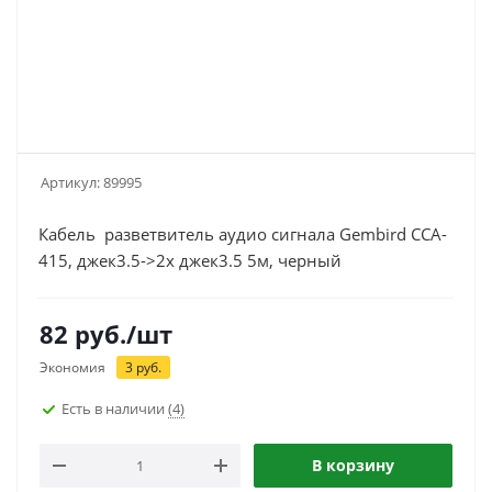
Артикул:
89995
Кабель разветвитель аудио сигнала Gembird CCA-
415, джек3.5->2х джек3.5 5м, черный
82
руб.
/шт
Экономия
3
руб.
Есть в наличии
(4)
В корзину