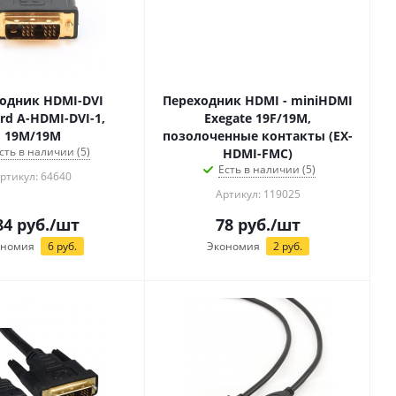
одник HDMI-DVI
Переходник HDMI - miniHDMI
rd A-HDMI-DVI-1,
Exegate 19F/19M,
19M/19M
позолоченные контакты (EX-
сть в наличии (5)
HDMI-FMC)
Есть в наличии (5)
ртикул: 64640
Артикул: 119025
84
руб.
/шт
78
руб.
/шт
ономия
6
руб.
Экономия
2
руб.