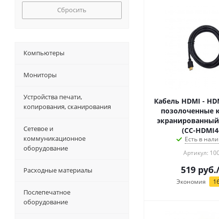
Сбросить
Компьютеры
Мониторы
Устройства печати,
Кабель HDMI - HD
копирования, сканирования
позолоченные 
экранированный, 4,5м. v2
Сетевое и
(CC-HDMI4
коммуникационное
Есть в нали
оборудование
Артикул: 10
519
руб.
Расходные материалы
Экономия
1
Послепечатное
оборудование