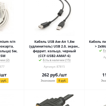
mium п/п
Кабель USB Aм-Ап 1,8м
Кабель пи
окарта,
(удлинитель) USB 2.0, экран.,
> 2xMo
Е
ьца) 5м,
феррит. кольцо, черный
-5M
(CCF-USB2-AMAF-6)
А
чии (2)
Есть в наличии (15)
377
Артикул: 87815
/шт
262
руб.
/шт
1
5
руб.
Экономия
8
руб.
Эк