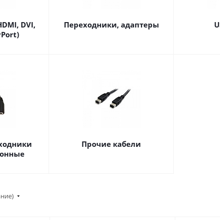
DMI, DVI,
Переходники, адаптеры
U
Port)
еходники
Прочие кабели
фонные
ание)