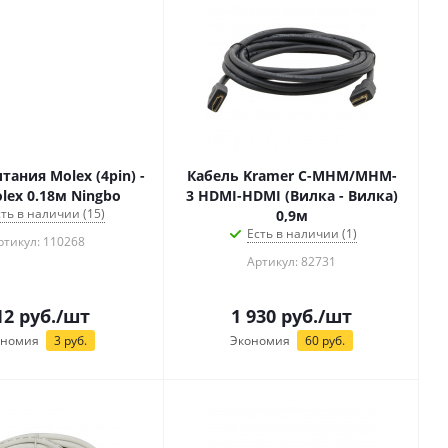
тания Molex (4pin) -
Кабель Kramer C-MHM/MHM-
lex 0.18м Ningbo
3 HDMI-HDMI (Вилка - Вилка)
сть в наличии (15)
0,9м
Есть в наличии (1)
ртикул: 110268
Артикул: 82731
12
руб.
/шт
1 930
руб.
/шт
ономия
3
руб.
Экономия
60
руб.