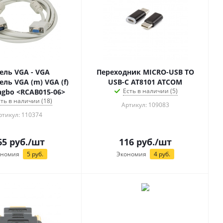
ель VGA - VGA
Переходник MICRO-USB TO
ль VGA (m) VGA (f)
USB-C AT8101 ATCOM
Есть в наличии (5)
ngbo <RCAB015-06>
сть в наличии (18)
Артикул: 109083
ртикул: 110374
65
руб.
/шт
116
руб.
/шт
ономия
5
руб.
Экономия
4
руб.