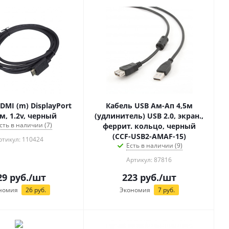
DMI (m) DisplayPort
Кабель USB Aм-Ап 4,5м
м, 1.2v, черный
(удлинитель) USB 2.0, экран.,
сть в наличии (7)
феррит. кольцо, черный
(CCF-USB2-AMAF-15)
ртикул: 110424
Есть в наличии (9)
Артикул: 87816
29
руб.
/шт
223
руб.
/шт
номия
26
руб.
Экономия
7
руб.