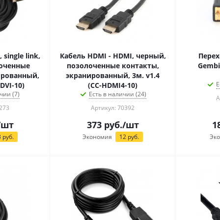
single link,
Кабель HDMI - HDMI, черный,
Перех
лоченные
позолоченные контакты,
Gembi
ированный,
экранированный, 3м. v1.4
Е
DVI-10)
(CC-HDMI4-10)
чии (7)
Есть в наличии (24)
А
273
Артикул: 70392
/шт
373
руб.
/шт
1
3
руб.
Экономия
12
руб.
Эк