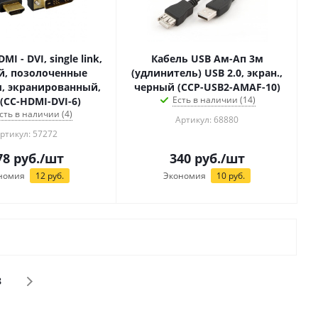
I - DVI, single link,
Кабель USB Aм-Ап 3м
й, позолоченные
(удлинитель) USB 2.0, экран.,
, экранированный,
черный (CCP-USB2-AMAF-10)
Есть в наличии (14)
 (CC-HDMI-DVI-6)
сть в наличии (4)
Артикул: 68880
ртикул: 57272
78
руб.
/шт
340
руб.
/шт
номия
12
руб.
Экономия
10
руб.
8