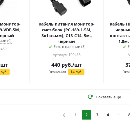
 монитор-
Кабель питания монитор-
Кабель HDM
89-VDE-5M,
сист.блок (PC-189-1-5M,
черны
 черный
3x1кв.мм), C13-C14, 5м.,
контакты
чии (9)
черный
1.8м.
Есть в наличии (3)
Е
9469
Артикул: 109468
А
/шт
440
руб.
/шт
3
руб.
Экономия
14
руб.
Эко
Показать еще
1
2
3
4