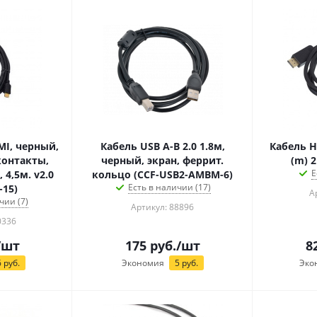
MI, черный,
Кабель USB A-B 2.0 1.8м,
Кабель H
контакты,
черный, экран, феррит.
(m) 2
Е
.0
кольцо (CCF-USB2-AMBM-6)
Есть в наличии (17)
-15)
А
чии (7)
Артикул: 88896
0336
/шт
175
руб.
/шт
8
6
руб.
Экономия
5
руб.
Эко