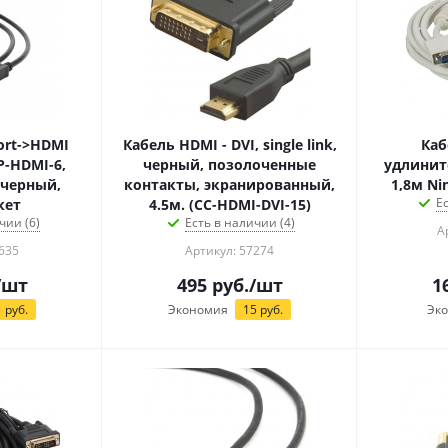
ort->HDMI
Кабель HDMI - DVI, single link,
Каб
P-HDMI-6,
черный, позолоченные
удлините
 черный,
контакты, экранированный,
1,8м Ni
Е
кет
4.5м. (CC-HDMI-DVI-15)
чии (6)
Есть в наличии (4)
А
635
Артикул: 57274
/шт
495
руб.
/шт
1
1
руб.
Экономия
15
руб.
Эк