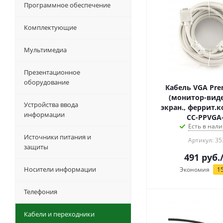
Программное обеспечение
Комплектующие
Мультимедиа
Презентационное
оборудование
Кабель VGA Pre
(монитор-виде
Устройства ввода
экран., феррит.кол
информации
CC-PPVGA
Есть в нали
Источники питания и
Артикул: 35
защиты
491
руб.
Носители информации
Экономия
1
Телефония
Кабели и переходники