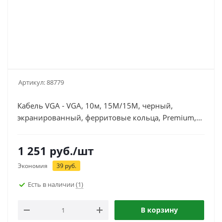
Артикул:
88779
Кабель VGA - VGA, 10м, 15M/15M, черный,
экранированный, ферритовые кольца, Premium,
монитор-видеокарта, Cablexpert CC-PPVGA-10M-B
1 251
руб.
/шт
Экономия
39
руб.
Есть в наличии
(1)
В корзину