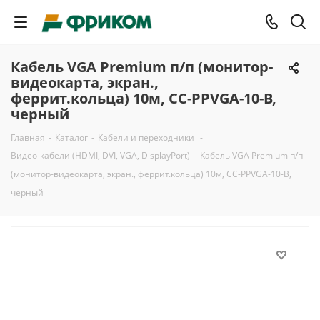
Кабель VGA Premium п/п (монитор-
видеокарта, экран.,
феррит.кольца) 10м, CC-PPVGA-10-B,
черный
Главная
-
Каталог
-
Кабели и переходники
-
Видео-кабели (HDMI, DVI, VGA, DisplayPort)
-
Кабель VGA Premium п/п
(монитор-видеокарта, экран., феррит.кольца) 10м, CC-PPVGA-10-B,
черный