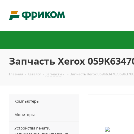
Запчасть Xerox 059K6347
Главная
-
Каталог
-
Запчасти
-
Запчасть Xerox 059K63470/059K370
Компьютеры
Мониторы
Устройства печати,