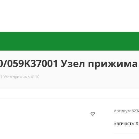
0/059K37001 Узел прижима
01 Узел прижима 4110
Артикул:
623
Запчасть 