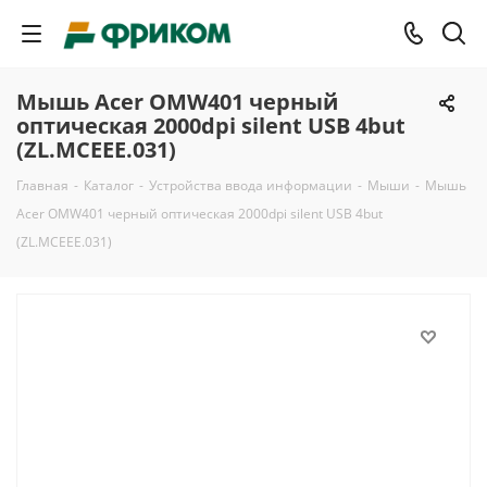
Мышь Acer OMW401 черный
оптическая 2000dpi silent USB 4but
(ZL.MCEEE.031)
Главная
-
Каталог
-
Устройства ввода информации
-
Мыши
-
Мышь
Acer OMW401 черный оптическая 2000dpi silent USB 4but
(ZL.MCEEE.031)