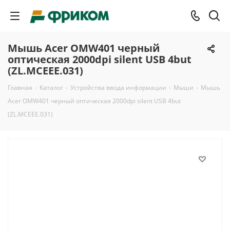
Мышь Acer OMW401 черный
оптическая 2000dpi silent USB 4but
(ZL.MCEEE.031)
Главная
-
Каталог
-
Устройства ввода информации
-
Мыши
-
Мышь
Acer OMW401 черный оптическая 2000dpi silent USB 4but
(ZL.MCEEE.031)