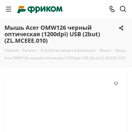
Мышь Acer OMW126 черный
оптическая (1200dpi) USB (2but)
(ZL.MCEEE.010)
Главная
-
Каталог
-
Устройства ввода информации
-
Мыши
-
Мышь
Acer OMW126 черный оптическая (1200dpi) USB (2but) (ZL.MCEEE.010)