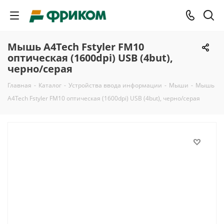
Мышь A4Tech Fstyler FM10
оптическая (1600dpi) USB (4but),
черно/серая
Главная
-
Каталог
-
Устройства ввода информации
-
Мыши
-
Мышь
A4Tech Fstyler FM10 оптическая (1600dpi) USB (4but), черно/серая