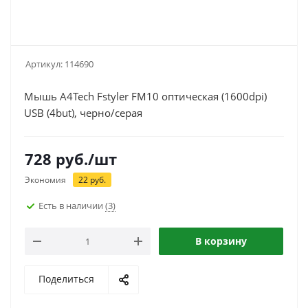
Артикул:
114690
Мышь A4Tech Fstyler FM10 оптическая (1600dpi)
USB (4but), черно/серая
728
руб.
/шт
Экономия
22
руб.
Есть в наличии
(3)
В корзину
Поделиться