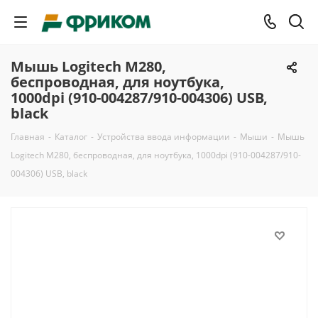
Мышь Logitech M280,
беспроводная, для ноутбука,
1000dpi (910-004287/910-004306) USB,
black
Главная
-
Каталог
-
Устройства ввода информации
-
Мыши
-
Мышь
Logitech M280, беспроводная, для ноутбука, 1000dpi (910-004287/910-
004306) USB, black