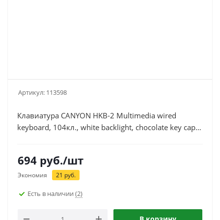
Артикул:
113598
Клавиатура CANYON HKB-2 Multimedia wired
keyboard, 104кл., white backlight, chocolate key caps,
Slim 1.5m, USB, черная (CNS-HKB2-RU)
694
руб.
/шт
Экономия
21
руб.
Есть в наличии
(2)
В корзину