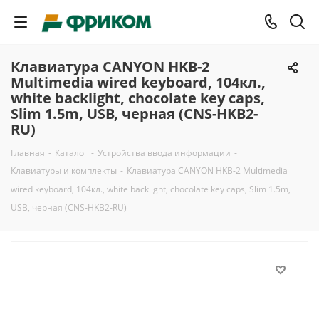
Клавиатура CANYON HKB-2
Multimedia wired keyboard, 104кл.,
white backlight, chocolate key caps,
Slim 1.5m, USB, черная (CNS-HKB2-
RU)
Главная
-
Каталог
-
Устройства ввода информации
-
Клавиатуры и комплекты
-
Клавиатура CANYON HKB-2 Multimedia
wired keyboard, 104кл., white backlight, chocolate key caps, Slim 1.5m,
USB, черная (CNS-HKB2-RU)