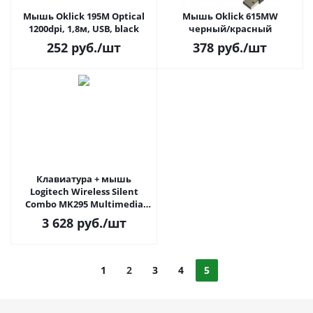
Мышь Oklick 195M Optical
Мышь Oklick 615MW
1200dpi, 1,8м, USB, black
черный/красный
252
руб.
/шт
378
руб.
/шт
Клавиатура + мышь
Logitech Wireless Silent
Combo MK295 Multimedia
(920-009807/920-009813)
3 628
руб.
/шт
1
2
3
4
5