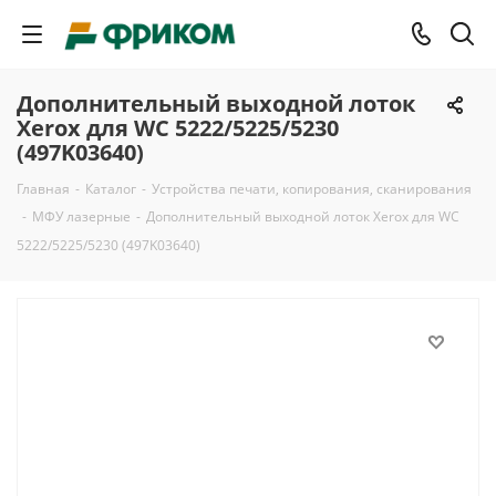
Дополнительный выходной лоток
Xerox для WC 5222/5225/5230
(497K03640)
Главная
-
Каталог
-
Устройства печати, копирования, сканирования
-
МФУ лазерные
-
Дополнительный выходной лоток Xerox для WC
5222/5225/5230 (497K03640)