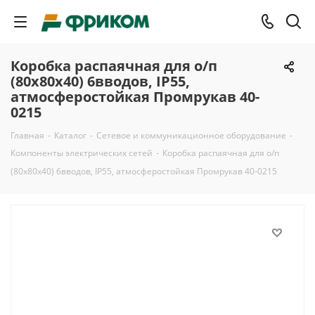
Коробка распаячная для о/п
(80х80х40) 6вводов, IP55,
атмосферостойкая Промрукав 40-
0215
Главная
-
Каталог
-
Сетевое и коммуникационное оборудование
-
Компоненты электрических сетей
-
Коробка распаячная для о/п
(80х80х40) 6вводов, IP55, атмосферостойкая Промрукав 40-0215