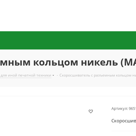
мным кольцом никель (МА
 для иной печатной техники
-
Скоросшиватель с разъемным кольцом ни
Артикул:
965
Скоросшив